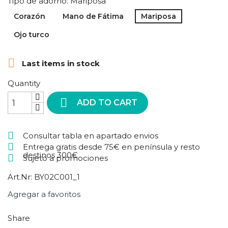
Tipo de adorno: Mariposa
Corazón
Mano de Fátima
Mariposa
Ojo turco

Last items in stock
Quantity

ADD TO CART
Consultar tabla en apartado envios
Entrega gratis desde 75€ en península y resto
destinos 300€
Sujeto a promociones
Art.Nr:
BY02C001_1
Agregar a favoritos
Share