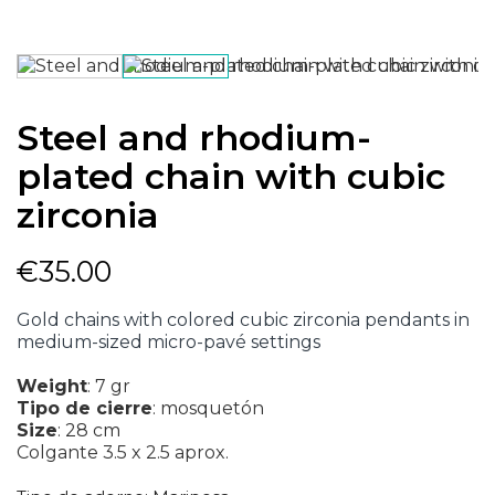
Steel and rhodium-
plated chain with cubic
zirconia
€35.00
Gold chains with colored cubic zirconia pendants in
medium-sized micro-pavé settings
Weight
:
7 gr
Tipo de cierre
:
mosquetón
Size
:
28 cm
Colgante 3.5 x 2.5 aprox.