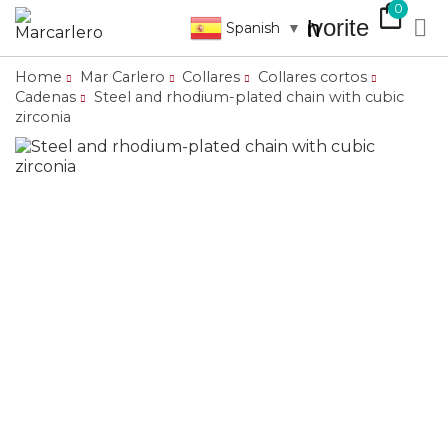
shopping_bag
0
favorite

search
Spanish
▼
Home
Mar Carlero
Collares
Collares cortos
Cadenas
Steel and rhodium-plated chain with cubic
zirconia